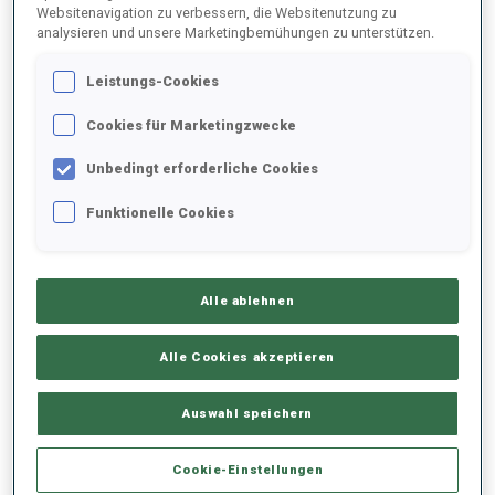
Websitenavigation zu verbessern, die Websitenutzung zu
analysieren und unsere Marketingbemühungen zu unterstützen.
2025/2026
Leistungs-Cookies
Cookies für Marketingzwecke
PERFORMANCE
Unbedingt erforderliche Cookies
Funktionelle Cookies
SKIZEIT HINTER DER SPITZE
-
Keine Daten vorhanden
Alle ablehnen
LIEGENDSCHIESSEN
-
Keine Daten vorhanden
Alle Cookies akzeptieren
STEHENDSCHIESSEN
-
Auswahl speichern
Keine Daten vorhanden
Cookie-Einstellungen