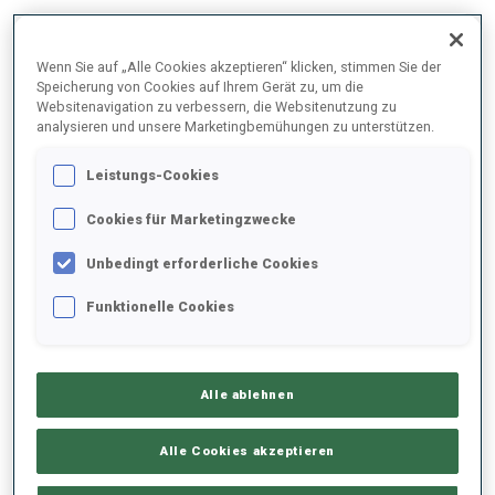
2025/2026
Wenn Sie auf „Alle Cookies akzeptieren“ klicken, stimmen Sie der
Speicherung von Cookies auf Ihrem Gerät zu, um die
Websitenavigation zu verbessern, die Websitenutzung zu
analysieren und unsere Marketingbemühungen zu unterstützen.
PERFORMANCE
Leistungs-Cookies
Cookies für Marketingzwecke
SKIZEIT HINTER DER SPITZE
+22.1 s/km
Unbedingt erforderliche Cookies
LIEGENDSCHIESSEN
84%
Funktionelle Cookies
STEHENDSCHIESSEN
75%
Alle ablehnen
Alle Cookies akzeptieren
PERFORMANCE TREND