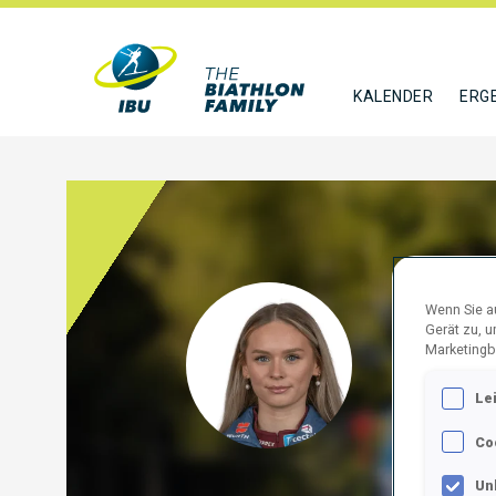
KALENDER
ERG
Wenn Sie au
SCHU
Gerät zu, 
Marketingb
GER
Le
FOLGE
Co
Un