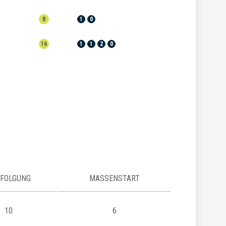
8
1
0
16
1
1
2
0
FOLGUNG
MASSENSTART
10
6