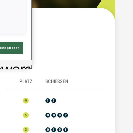
ersicht
akzeptieren
PLATZ
SCHIESSEN
9
1
1
5
0
0
0
2
3
0
1
0
1