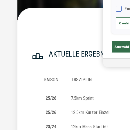
Fu
Cooki
Statist
Auswahl
AKTUELLE ERGEBNISSE
SAISON
DISZIPLIN
25/26
7.5km Sprint
25/26
12.5km Kurzer Einzel
23/24
12km Mass Start 60