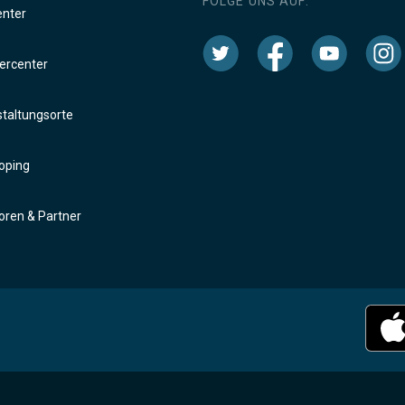
FOLGE UNS AUF:
enter
rcenter
taltungsorte
oping
ren & Partner