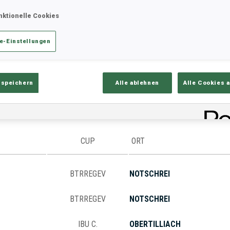
nktionelle Cookies
e-Einstellungen
ik
Ergebnisse und Gesamtstände
Üb
 speichern
Alle ablehnen
Alle Cookies 
CUP
ORT
BTRREGEV
NOTSCHREI
BTRREGEV
NOTSCHREI
IBU C.
OBERTILLIACH