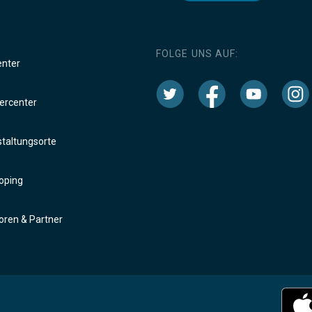
FOLGE UNS AUF:
enter
rcenter
taltungsorte
oping
ren & Partner