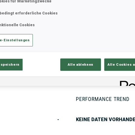
okies für Marketingzwecke
bedingt erforderliche Cookies
ik
Ergebnisse und Gesamtstände
Üb
nktionelle Cookies
e-Einstellungen
 speichern
Alle ablehnen
Alle Cookies 
PERFORMANCE TREND
-
KEINE DATEN VORHAND