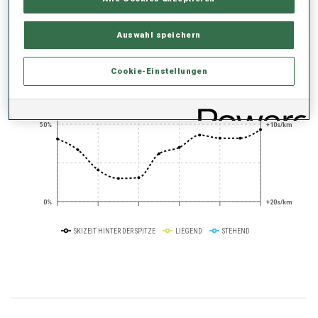
PERFORMANCE TREND
Auswahl speichern
+0s/km
100%
Cookie-Einstellungen
50%
+10s/km
0%
+20s/km
SKIZEIT HINTER DER SPITZE
LIEGEND
STEHEND