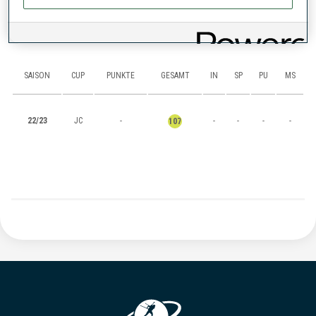
RANKINGS
SAISON
CUP
PUNKTE
GESAMT
IN
SP
PU
MS
22/23
JC
-
-
-
-
-
107