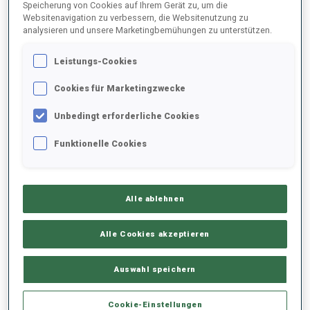
Speicherung von Cookies auf Ihrem Gerät zu, um die
Websitenavigation zu verbessern, die Websitenutzung zu
SAISON
DISZ.
CUP
ORT
PL.
SCHIESSEN
analysieren und unsere Marketingbemühungen zu unterstützen.
Leistungs-Cookies
25/26
SP
BTRREGEV
TRONDHEIM
38
0
3
Cookies für Marketingzwecke
25/26
MS
BTRREGEV
TRONDHEIM
39
2
0
4
2
Unbedingt erforderliche Cookies
25/26
SP
SBRREGEV
BANSKO
Funktionelle Cookies
23/24
SP
IBU C.
OBERTILLIACH
80
1
3
Alle ablehnen
23/24
SI
IBU C.
OBERTILLIACH
80
1
3
2
3
Alle Cookies akzeptieren
ALLES ANZEIGEN
Auswahl speichern
Cookie-Einstellungen