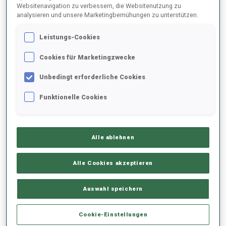
Websitenavigation zu verbessern, die Websitenutzung zu
analysieren und unsere Marketingbemühungen zu unterstützen.
2022/2023
Leistungs-Cookies
Cookies für Marketingzwecke
PERFORMANCE
Unbedingt erforderliche Cookies
Funktionelle Cookies
SKIZEIT HINTER DER SPITZE
-
Keine Daten vorhanden
Alle ablehnen
LIEGENDSCHIESSEN
-
Keine Daten vorhanden
Alle Cookies akzeptieren
STEHENDSCHIESSEN
-
Auswahl speichern
Keine Daten vorhanden
Cookie-Einstellungen