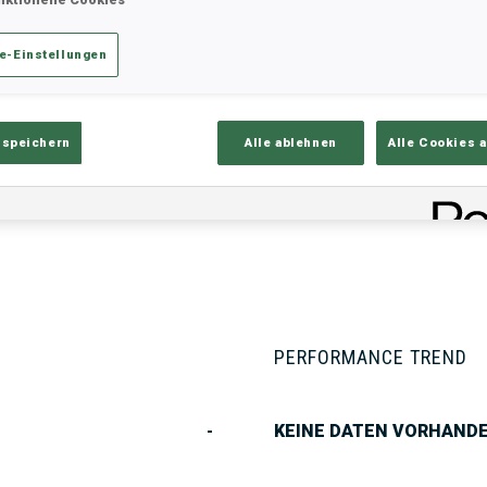
e-Einstellungen
ik
Ergebnisse und Gesamtstände
Üb
 speichern
Alle ablehnen
Alle Cookies 
PERFORMANCE TREND
-
KEINE DATEN VORHAND