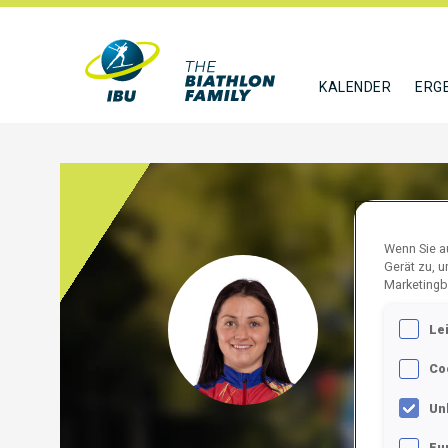
KALENDER
ERG
Wenn Sie au
Gerät zu, 
ONOD
Marketingb
Le
ROU
Co
FOLGE
Un
Fu