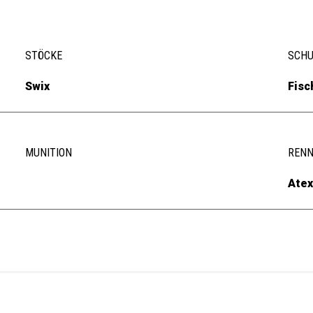
STÖCKE
SCH
Swix
Fisc
MUNITION
REN
Atex