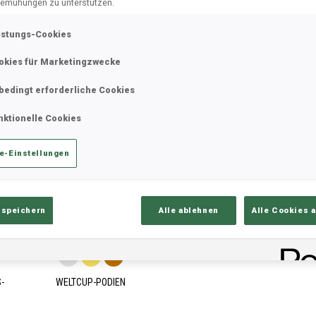
emühungen zu unterstützen.
istungs-Cookies
ik
Ergebnisse und Gesamtstände
Üb
okies für Marketingzwecke
bedingt erforderliche Cookies
nktionelle Cookies
e-Einstellungen
 speichern
Alle ablehnen
Alle Cookies 
11
2
3
-
WELTCUP-PODIEN