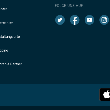
FOLGE UNS AUF:
enter
rcenter
taltungsorte
oping
ren & Partner