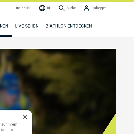
Inside IBU
DE
Suche
Einloggen
NNEN
LIVE SEHEN
BIATHLON ENTDECKEN
 auf Ihrem
d unsere