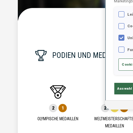
Marketingb
Le
Statist
Co
Un
Fu
PODIEN UND MEDAILLEN
Cooki
Auswahl
2
1
2
1
3
OLYMPISCHE MEDAILLEN
WELTMEISTERSCHAFTS
MEDAILLEN