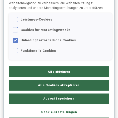
Websitenavigation zu verbessern, die Websitenutzung zu
analysieren und unsere Marketingbemühungen zu unterstützen.
2024/2025
Leistungs-Cookies
Cookies für Marketingzwecke
PERFORMANCE
Unbedingt erforderliche Cookies
Funktionelle Cookies
SKIZEIT HINTER DER SPITZE
-
Keine Daten vorhanden
Alle ablehnen
LIEGENDSCHIESSEN
-
Keine Daten vorhanden
Alle Cookies akzeptieren
STEHENDSCHIESSEN
-
Auswahl speichern
Keine Daten vorhanden
Cookie-Einstellungen