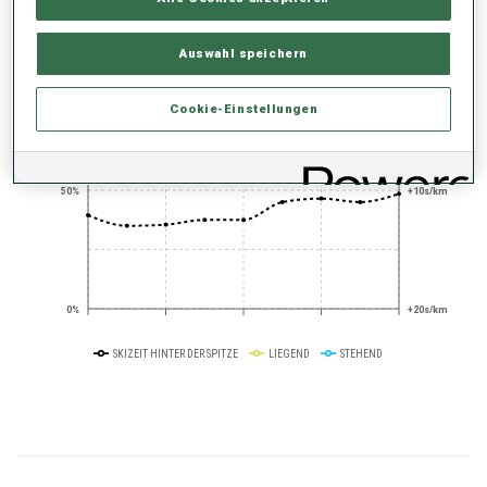
PERFORMANCE TREND
Auswahl speichern
+0s/km
100%
Cookie-Einstellungen
50%
+10s/km
0%
+20s/km
SKIZEIT HINTER DER SPITZE
LIEGEND
STEHEND