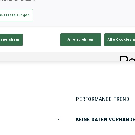
e-Einstellungen
ik
Ergebnisse und Gesamtstände
Üb
 speichern
Alle ablehnen
Alle Cookies 
PERFORMANCE TREND
-
KEINE DATEN VORHAND