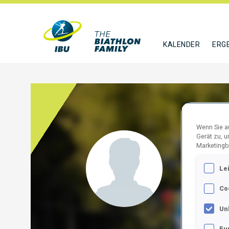
KALENDER
ERG
Wenn Sie au
Gerät zu, 
MAHO
Marketingb
Le
AUS
Co
FOLGE
Un
Fu