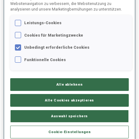
Websitenavigation zu verbessern, die Websitenutzung zu
analysieren und unsere Marketingbemühungen zu unterstützen.
2025/2026
Leistungs-Cookies
Cookies für Marketingzwecke
PERFORMANCE
Unbedingt erforderliche Cookies
Funktionelle Cookies
SKIZEIT HINTER DER SPITZE
-
Keine Daten vorhanden
Alle ablehnen
LIEGENDSCHIESSEN
-
Keine Daten vorhanden
Alle Cookies akzeptieren
STEHENDSCHIESSEN
-
Auswahl speichern
Keine Daten vorhanden
Cookie-Einstellungen