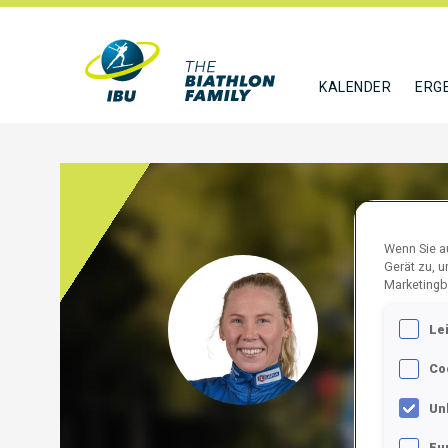
KALENDER
ERG
Wenn Sie au
Gerät zu, 
LIND
Marketingb
Le
SWE
Co
FOLGE
Un
Fu