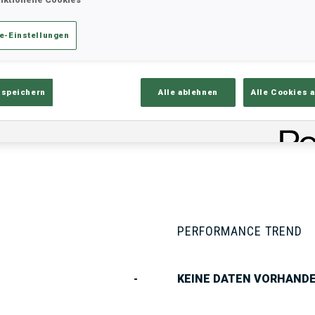
e-Einstellungen
ik
Ergebnisse und Gesamtstände
Üb
 speichern
Alle ablehnen
Alle Cookies 
PERFORMANCE TREND
-
KEINE DATEN VORHAND