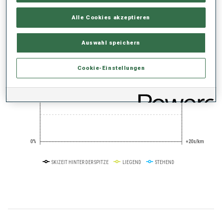
PERFORMANCE TREND
Alle Cookies akzeptieren
+0s/km
100%
Auswahl speichern
Cookie-Einstellungen
50%
+10s/km
0%
+20s/km
SKIZEIT HINTER DER SPITZE
LIEGEND
STEHEND