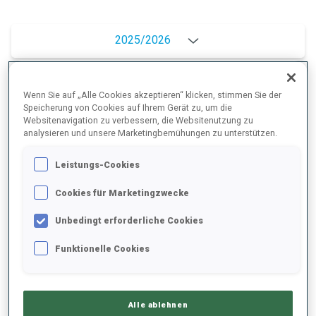
2025/2026
Wenn Sie auf „Alle Cookies akzeptieren“ klicken, stimmen Sie der
PERFORMANCE
Speicherung von Cookies auf Ihrem Gerät zu, um die
Websitenavigation zu verbessern, die Websitenutzung zu
analysieren und unsere Marketingbemühungen zu unterstützen.
SKIZEIT HINTER DER SPITZE
+10.2 s/km
Leistungs-Cookies
Cookies für Marketingzwecke
LIEGENDSCHIESSEN
-
Keine Daten vorhanden
Unbedingt erforderliche Cookies
STEHENDSCHIESSEN
-
Funktionelle Cookies
Keine Daten vorhanden
Alle ablehnen