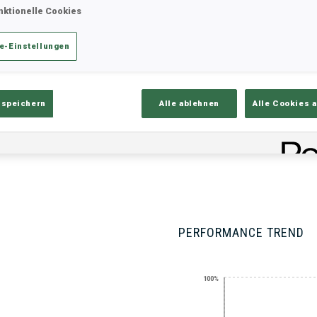
nktionelle Cookies
e-Einstellungen
ik
Ergebnisse und Gesamtstände
Üb
 speichern
Alle ablehnen
Alle Cookies 
PERFORMANCE TREND
100%