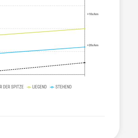
+10s/km
+20s/km
ER DER SPITZE
LIEGEND
STEHEND