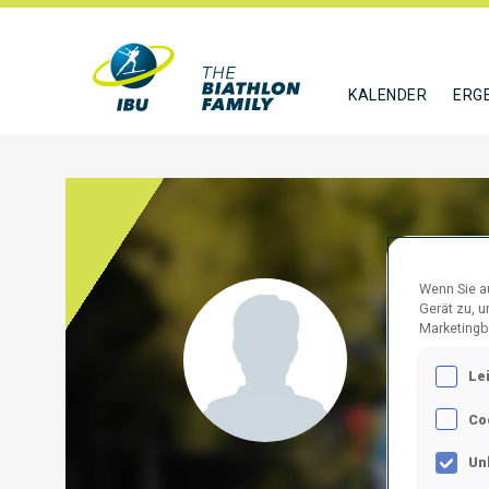
KALENDER
ERG
Wenn Sie au
LEE 
Gerät zu, 
Marketingb
KOR
Le
FOLGE
Co
Un