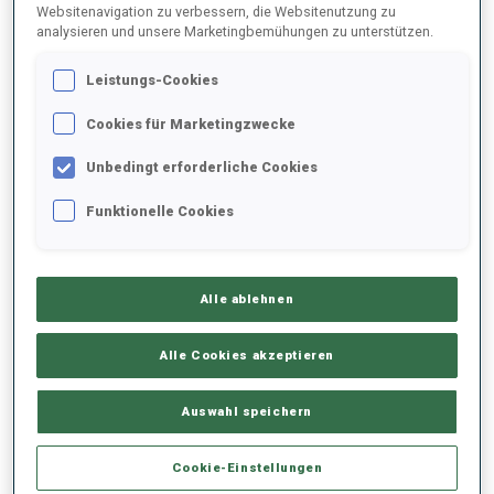
Websitenavigation zu verbessern, die Websitenutzung zu
analysieren und unsere Marketingbemühungen zu unterstützen.
2022/2023
Leistungs-Cookies
Cookies für Marketingzwecke
PERFORMANCE
Unbedingt erforderliche Cookies
Funktionelle Cookies
SKIZEIT HINTER DER SPITZE
+1 s/km
Alle ablehnen
LIEGENDSCHIESSEN
-
Keine Daten vorhanden
Alle Cookies akzeptieren
STEHENDSCHIESSEN
-
Auswahl speichern
Keine Daten vorhanden
Cookie-Einstellungen