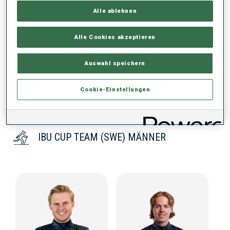
PERFORMANCE TREND
Alle ablehnen
Alle Cookies akzeptieren
KEINE DATEN VORHANDEN
Auswahl speichern
Cookie-Einstellungen
IBU CUP TEAM (SWE) MÄNNER