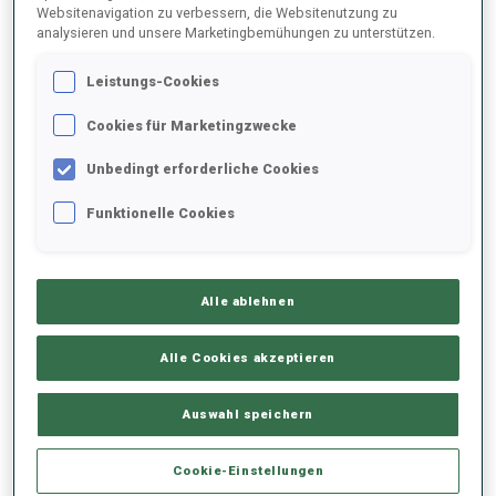
Websitenavigation zu verbessern, die Websitenutzung zu
analysieren und unsere Marketingbemühungen zu unterstützen.
2025/2026
Leistungs-Cookies
Cookies für Marketingzwecke
PERFORMANCE
Unbedingt erforderliche Cookies
Funktionelle Cookies
SKIZEIT HINTER DER SPITZE
-
Keine Daten vorhanden
Alle ablehnen
LIEGENDSCHIESSEN
-
Keine Daten vorhanden
Alle Cookies akzeptieren
STEHENDSCHIESSEN
-
Auswahl speichern
Keine Daten vorhanden
Cookie-Einstellungen