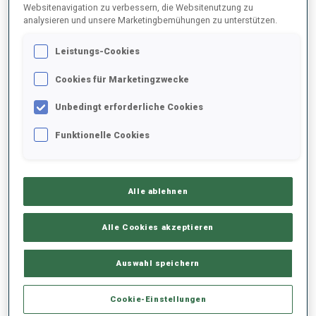
Websitenavigation zu verbessern, die Websitenutzung zu
analysieren und unsere Marketingbemühungen zu unterstützen.
2022/2023
Leistungs-Cookies
Cookies für Marketingzwecke
PERFORMANCE
Unbedingt erforderliche Cookies
Funktionelle Cookies
SKIZEIT HINTER DER SPITZE
+34.6 s/km
Alle ablehnen
LIEGENDSCHIESSEN
-
Keine Daten vorhanden
Alle Cookies akzeptieren
STEHENDSCHIESSEN
-
Auswahl speichern
Keine Daten vorhanden
Cookie-Einstellungen