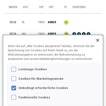
SAISON
DISZ.
CUP
ORT
PL.
SCHIESSEN
25/26
RL
YWCH
ARBER
11
25/26
M6
YWCH
ARBER
29
2
2
1
1
25/26
SP
YWCH
ARBER
10
3
0
Wenn Sie auf „Alle Cookies akzeptieren“ klicken, stimmen Sie der
Speicherung von Cookies auf Ihrem Gerät zu, um die
Websitenavigation zu verbessern, die Websitenutzung zu
25/26
MR
YWCH
ARBER
3
analysieren und unsere Marketingbemühungen zu unterstützen.
25/26
IN
YWCH
ARBER
13
2
1
1
0
Leistungs-Cookies
Cookies für Marketingzwecke
ALLES ANZEIGEN
Unbedingt erforderliche Cookies
Funktionelle Cookies