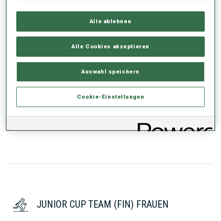
RANKINGS
Alle ablehnen
Alle Cookies akzeptieren
SAISON
CUP
PUNKTE
GESAMT
IN
SP
PU
MS
Auswahl speichern
25/26
IC
-
88
-
-
-
138
Cookie-Einstellungen
25/26
JC
-
34
37
-
53
43
JUNIOR CUP TEAM (FIN) FRAUEN