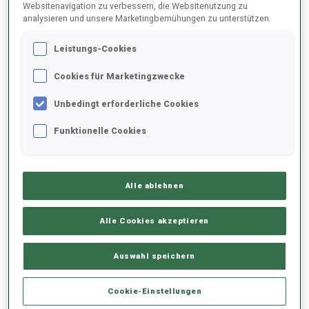
Websitenavigation zu verbessern, die Websitenutzung zu
analysieren und unsere Marketingbemühungen zu unterstützen.
2025/2026
Leistungs-Cookies
Cookies für Marketingzwecke
PERFORMANCE
Unbedingt erforderliche Cookies
Funktionelle Cookies
SKIZEIT HINTER DER SPITZE
+1 s/km
Alle ablehnen
LIEGENDSCHIESSEN
68%
Alle Cookies akzeptieren
STEHENDSCHIESSEN
53%
Auswahl speichern
Cookie-Einstellungen
PERFORMANCE TREND