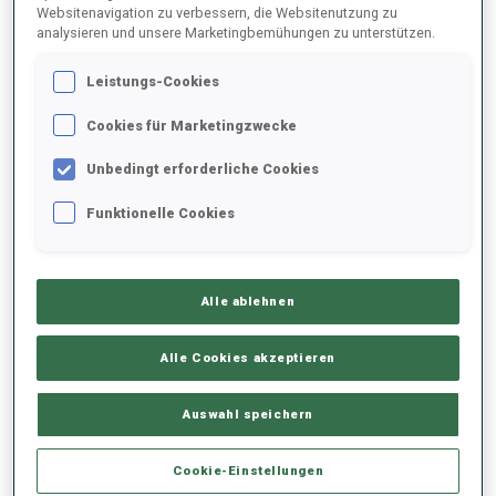
Websitenavigation zu verbessern, die Websitenutzung zu
analysieren und unsere Marketingbemühungen zu unterstützen.
2025/2026
Leistungs-Cookies
Cookies für Marketingzwecke
PERFORMANCE
Unbedingt erforderliche Cookies
Funktionelle Cookies
SKIZEIT HINTER DER SPITZE
-
Keine Daten vorhanden
Alle ablehnen
LIEGENDSCHIESSEN
-
Keine Daten vorhanden
Alle Cookies akzeptieren
STEHENDSCHIESSEN
-
Auswahl speichern
Keine Daten vorhanden
Cookie-Einstellungen