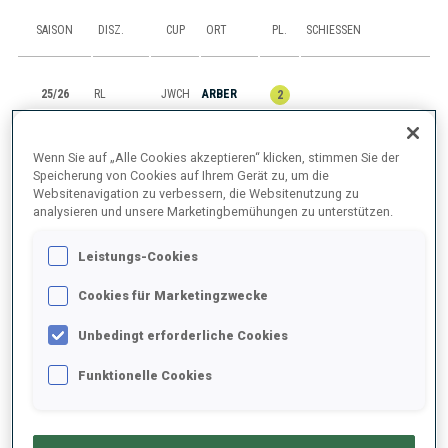
SAISON
DISZ.
CUP
ORT
PL.
SCHIESSEN
25/26
RL
JWCH
ARBER
2
25/26
M6
JWCH
ARBER
1
0
2
0
0
Wenn Sie auf „Alle Cookies akzeptieren“ klicken, stimmen Sie der
Speicherung von Cookies auf Ihrem Gerät zu, um die
25/26
SP
JWCH
ARBER
3
0
0
Websitenavigation zu verbessern, die Websitenutzung zu
analysieren und unsere Marketingbemühungen zu unterstützen.
25/26
MR
JWCH
ARBER
2
Leistungs-Cookies
25/26
IN
JWCH
ARBER
9
1
1
2
1
Cookies für Marketingzwecke
Unbedingt erforderliche Cookies
ALLES ANZEIGEN
Funktionelle Cookies