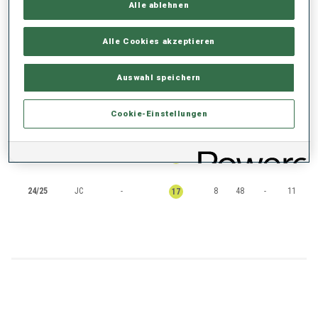
Alle ablehnen
RANKINGS
Alle Cookies akzeptieren
SAISON
CUP
PUNKTE
GESAMT
IN
SP
PU
MS
Auswahl speichern
Cookie-Einstellungen
25/26
IC
-
13
9
4
83
9
25/26
JC
-
33
38
-
9
27
24/25
JC
-
8
48
-
11
17