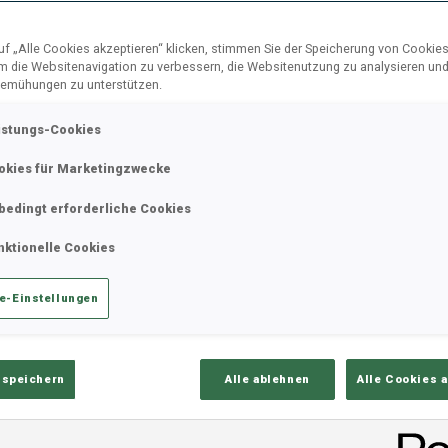
f „Alle Cookies akzeptieren“ klicken, stimmen Sie der Speicherung von Cookies
um die Websitenavigation zu verbessern, die Websitenutzung zu analysieren un
ik
Ergebnisse und Gesamtstände
Üb
emühungen zu unterstützen.
istungs-Cookies
okies für Marketingzwecke
bedingt erforderliche Cookies
nktionelle Cookies
e-Einstellungen
PERFORMANCE TREND
 speichern
Alle ablehnen
Alle Cookies 
+2.4 s/km
100%