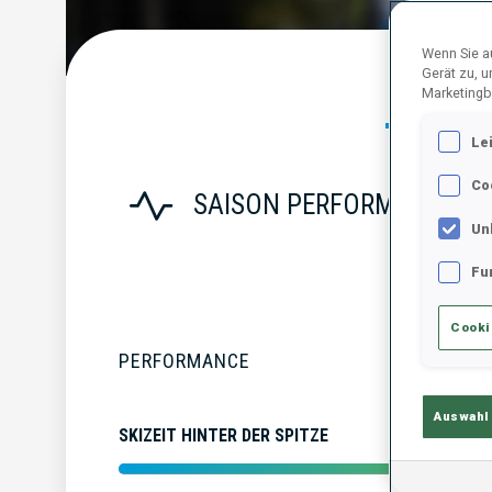
Wenn Sie au
Gerät zu, 
Statist
Marketingb
Le
Co
SAISON PERFORMANCE
Un
Fu
Cooki
PERFORMANCE
Auswahl
SKIZEIT HINTER DER SPITZE