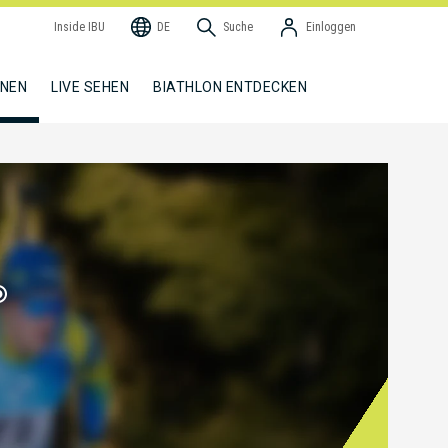
Inside IBU
DE
Suche
Einloggen
NNEN
LIVE SEHEN
BIATHLON ENTDECKEN