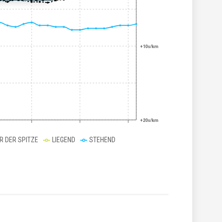
+10s/km
+20s/km
ER DER SPITZE
LIEGEND
STEHEND