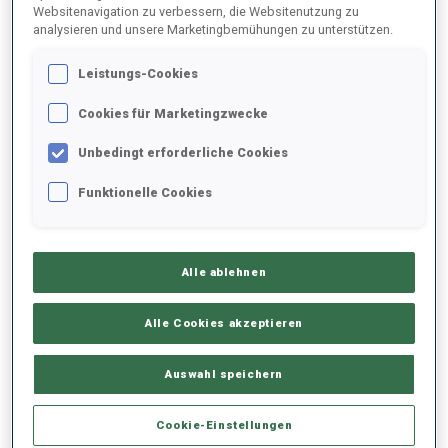
Websitenavigation zu verbessern, die Websitenutzung zu
analysieren und unsere Marketingbemühungen zu unterstützen.
2025/2026
Leistungs-Cookies
Cookies für Marketingzwecke
PERFORMANCE
Unbedingt erforderliche Cookies
Funktionelle Cookies
SKIZEIT HINTER DER SPITZE
-
Keine Daten vorhanden
Alle ablehnen
LIEGENDSCHIESSEN
-
Keine Daten vorhanden
Alle Cookies akzeptieren
STEHENDSCHIESSEN
-
Auswahl speichern
Keine Daten vorhanden
Cookie-Einstellungen