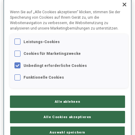
Wenn Sie auf „Alle Cookies akzeptieren“ klicken, stimmen Sie der
2022/2023
Speicherung von Cookies auf Ihrem Gerät zu, um die
Websitenavigation zu verbessern, die Websitenutzung zu
analysieren und unsere Marketingbemühungen zu unterstützen.
Leistungs-Cookies
PERFORMANCE
Cookies für Marketingzwecke
SKIZEIT HINTER DER SPITZE
+0.8 s/km
Unbedingt erforderliche Cookies
Funktionelle Cookies
LIEGENDSCHIESSEN
85%
STEHENDSCHIESSEN
83%
Alle ablehnen
Alle Cookies akzeptieren
SAISON-HIGHLIGHTS
Auswahl speichern