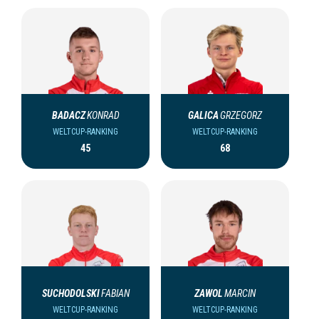
BADACZ
KONRAD
GALICA
GRZEGORZ
WELTCUP-RANKING
WELTCUP-RANKING
45
68
SUCHODOLSKI
FABIAN
ZAWOL
MARCIN
WELTCUP-RANKING
WELTCUP-RANKING