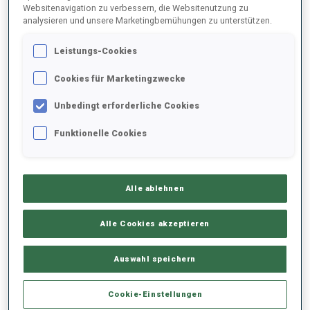
Websitenavigation zu verbessern, die Websitenutzung zu
analysieren und unsere Marketingbemühungen zu unterstützen.
2025/2026
Leistungs-Cookies
Cookies für Marketingzwecke
PERFORMANCE
Unbedingt erforderliche Cookies
Funktionelle Cookies
SKIZEIT HINTER DER SPITZE
-
Keine Daten vorhanden
Alle ablehnen
LIEGENDSCHIESSEN
-
Keine Daten vorhanden
Alle Cookies akzeptieren
STEHENDSCHIESSEN
-
Auswahl speichern
Keine Daten vorhanden
Cookie-Einstellungen