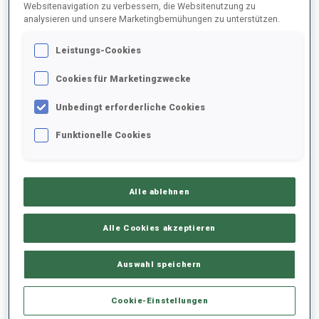
Websitenavigation zu verbessern, die Websitenutzung zu
analysieren und unsere Marketingbemühungen zu unterstützen.
2024/2025
Leistungs-Cookies
Cookies für Marketingzwecke
PERFORMANCE
Unbedingt erforderliche Cookies
Funktionelle Cookies
SKIZEIT HINTER DER SPITZE
+16.9 s/km
Alle ablehnen
LIEGENDSCHIESSEN
82%
Alle Cookies akzeptieren
STEHENDSCHIESSEN
74%
Auswahl speichern
Cookie-Einstellungen
PERFORMANCE TREND