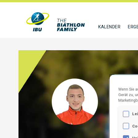
KALENDER
ERG
GIL 
Wenn Sie au
Gerät zu, 
Marketingb
POL
Le
FOLGE
Co