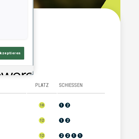
ersicht
akzeptieren
PLATZ
SCHIESSEN
10
1
2
12
1
2
12
2
2
1
1