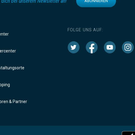
 dich bei unserem Newsletter an!
ABONNIEREN
FOLGE UNS AUF:
enter
rcenter
taltungsorte
oping
ren & Partner