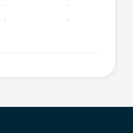
-
-
-
-