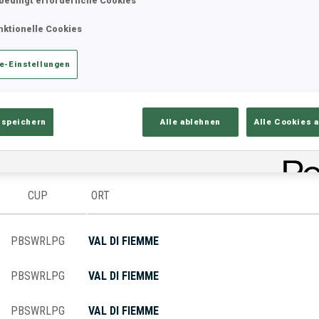
bedingt erforderliche Cookies
nktionelle Cookies
ik
Ergebnisse und Gesamtstände
Üb
e-Einstellungen
 speichern
Alle ablehnen
Alle Cookies 
CUP
ORT
PBSWRLPG
VAL DI FIEMME
PBSWRLPG
VAL DI FIEMME
PBSWRLPG
VAL DI FIEMME