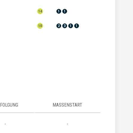
14
1
1
10
2
3
1
1
FOLGUNG
MASSENSTART
-
-