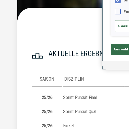
Un
Fu
Statist
Cooki
Auswahl
AKTUELLE ERGEBNISSE
SAISON
DISZIPLIN
25/26
Sprint Pursuit Final
25/26
Sprint Pursuit Qual.
25/26
Einzel