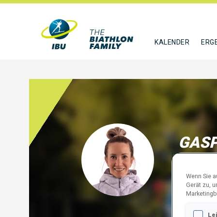
KALENDER
ERG
GASP
SUI
Wenn Sie au
FOLGE
Gerät zu, 
Marketingb
Le