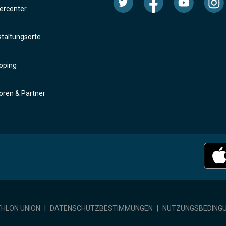
rcenter
taltungsorte
oping
ren & Partner
THLON UNION
|
DATENSCHUTZBESTIMMUNGEN
|
NUTZUNGSBEDING