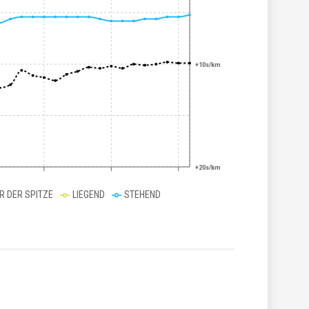
+10s/km
+20s/km
ER DER SPITZE
LIEGEND
STEHEND