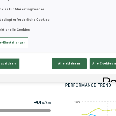
okies für Marketingzwecke
bedingt erforderliche Cookies
ik
Ergebnisse und Gesamtstände
Üb
nktionelle Cookies
e-Einstellungen
 speichern
Alle ablehnen
Alle Cookies 
PERFORMANCE TREND
+9.9 s/km
100%