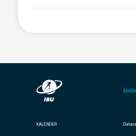
Melde
KALENDER
Datac