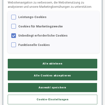
Websitenavigation zu verbessern, die Websitenutzung zu
analysieren und unsere Marketingbemühungen zu unterstützen.
2022/2023
Leistungs-Cookies
Cookies für Marketingzwecke
PERFORMANCE
Unbedingt erforderliche Cookies
Funktionelle Cookies
SKIZEIT HINTER DER SPITZE
+13.6 s/km
Alle ablehnen
LIEGENDSCHIESSEN
-
Keine Daten vorhanden
Alle Cookies akzeptieren
STEHENDSCHIESSEN
-
Auswahl speichern
Keine Daten vorhanden
Cookie-Einstellungen