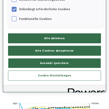
SAISON-HIGHLIGHTS
Unbedingt erforderliche Cookies
Funktionelle Cookies
100+ WELTCUPS
SCHNELLSCHÜTZ*IN
SCHNELLSCHÜTZ*IN
Alle ablehnen
STEHEND
Alle Cookies akzeptieren
Auswahl speichern
HEAD-TO-HEAD-
CHAMP
Cookie-Einstellungen
PERFORMANCE TREND
+0s/km
100%