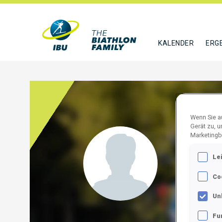
KALENDER
ERG
Wenn Sie au
Gerät zu, 
Marketingb
DUSI
Le
CZE
Co
FOLGE
Un
Fu