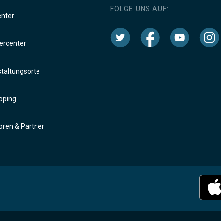
FOLGE UNS AUF:
enter
rcenter
taltungsorte
oping
ren & Partner