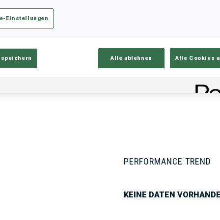
e-Einstellungen
ik
Ergebnisse und Gesamtstände
Üb
 speichern
Alle ablehnen
Alle Cookies 
PERFORMANCE TREND
KEINE DATEN VORHAND