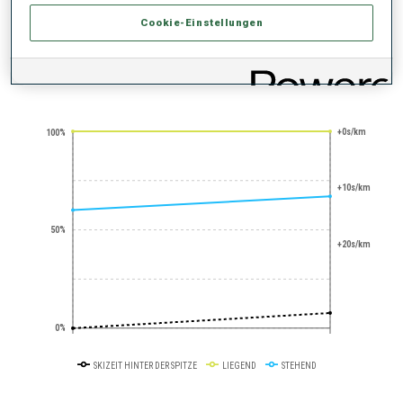
LIEGENDSCHIESSEN-L
EGENDE
Cookie-Einstellungen
PERFORMANCE TREND
+0s/km
100%
+10s/km
50%
+20s/km
0%
SKIZEIT HINTER DER SPITZE
LIEGEND
STEHEND