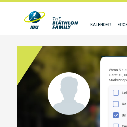
KALENDER
ERG
Wenn Sie au
Gerät zu, 
DEMI
Marketingb
Le
TUR
Co
FOLGE
Un
Fu