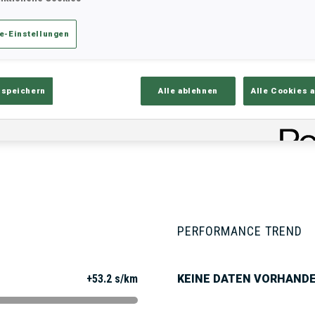
e-Einstellungen
ik
Ergebnisse und Gesamtstände
Üb
 speichern
Alle ablehnen
Alle Cookies 
PERFORMANCE TREND
+53.2 s/km
KEINE DATEN VORHAND