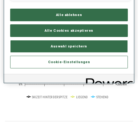
Alle ablehnen
+0s/km
100%
Alle Cookies akzeptieren
Auswahl speichern
50%
+10s/km
Cookie-Einstellungen
0%
+20s/km
SKIZEIT HINTER DER SPITZE
LIEGEND
STEHEND