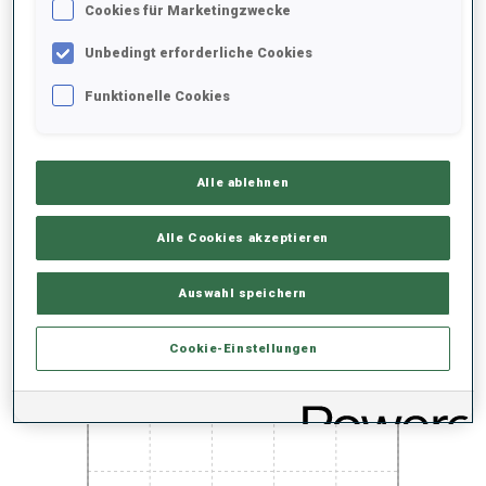
SAISON-HIGHLIGHTS
Cookies für Marketingzwecke
Unbedingt erforderliche Cookies
Funktionelle Cookies
200+ WELTCUPS
Alle ablehnen
PERFORMANCE TREND
Alle Cookies akzeptieren
Auswahl speichern
+0s/km
100%
Cookie-Einstellungen
50%
+10s/km