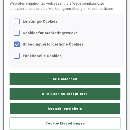
Websitenavigation zu verbessern, die Websitenutzung zu
analysieren und unsere Marketingbemühungen zu unterstützen.
2025/2026
Leistungs-Cookies
Cookies für Marketingzwecke
PERFORMANCE
Unbedingt erforderliche Cookies
Funktionelle Cookies
SKIZEIT HINTER DER SPITZE
-
Keine Daten vorhanden
Alle ablehnen
LIEGENDSCHIESSEN
-
Keine Daten vorhanden
Alle Cookies akzeptieren
STEHENDSCHIESSEN
-
Auswahl speichern
Keine Daten vorhanden
Cookie-Einstellungen