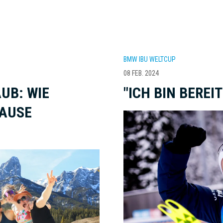
BMW IBU WELTCUP
08 FEB. 2024
UB: WIE
"ICH BIN BEREI
PAUSE