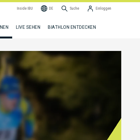
Inside IBU
DE
Suche
Einloggen
NNEN
LIVE SEHEN
BIATHLON ENTDECKEN