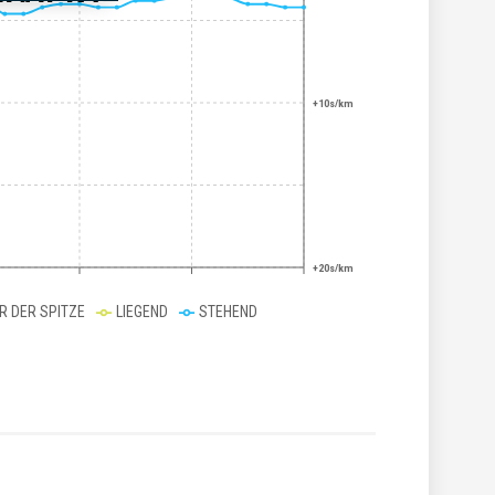
+10s/km
+20s/km
ER DER SPITZE
LIEGEND
STEHEND