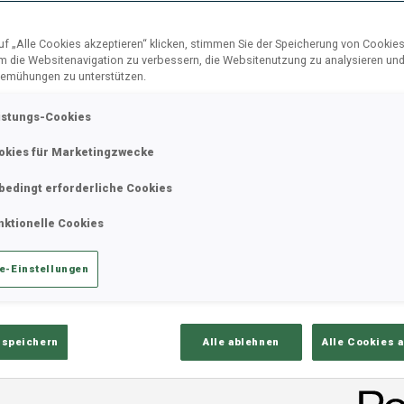
f „Alle Cookies akzeptieren“ klicken, stimmen Sie der Speicherung von Cookies
um die Websitenavigation zu verbessern, die Websitenutzung zu analysieren un
ik
Ergebnisse und Gesamtstände
Üb
emühungen zu unterstützen.
istungs-Cookies
okies für Marketingzwecke
bedingt erforderliche Cookies
nktionelle Cookies
e-Einstellungen
PERFORMANCE TREND
 speichern
Alle ablehnen
Alle Cookies 
+0.8 s/km
100%