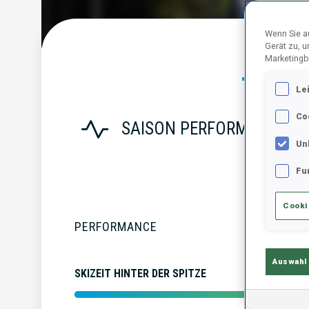
Wenn Sie au
Gerät zu, 
Statist
Marketingb
Le
Co
SAISON PERFORMANCE
Un
Fu
Cooki
PERFORMANCE
Auswahl
SKIZEIT HINTER DER SPITZE