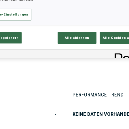
e-Einstellungen
ik
Ergebnisse und Gesamtstände
Üb
 speichern
Alle ablehnen
Alle Cookies 
PERFORMANCE TREND
-
KEINE DATEN VORHAND