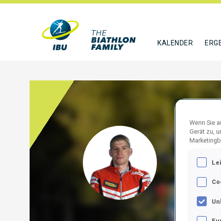
KALENDER
ERG
Wenn Sie au
Gerät zu, 
BRUN
Marketingb
Le
AUT
Co
FOLGE
Un
Fu