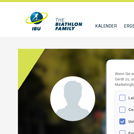
KALENDER
ERG
Wenn Sie au
Gerät zu, 
BRAY
Marketingb
Le
BRA
Co
FOLGE
Un
Fu