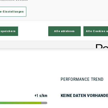
e-Einstellungen
ik
Ergebnisse und Gesamtstände
Üb
 speichern
Alle ablehnen
Alle Cookies 
PERFORMANCE TREND
+1 s/km
KEINE DATEN VORHAND