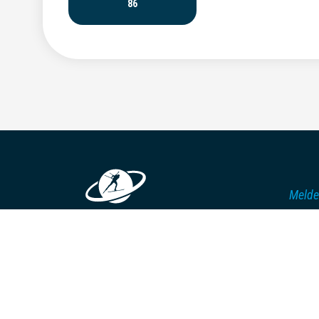
86
Melde
KALENDER
Datac
ERGEBNISSE UND GESAMTSTÄNDE
Membe