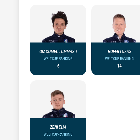
GIACOMEL
TOMMASO
HOFER
LUKAS
WELTCUP-RANKING
WELTCUP-RANKING
6
14
ZENI
ELIA
WELTCUP-RANKING