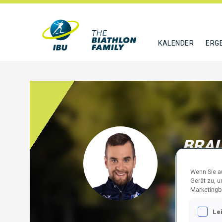
KALENDER
ERG
BRAU
ITA
Wenn Sie au
Gerät zu, 
FOLGE
Marketingb
Le