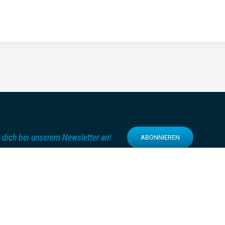
 dich bei unserem Newsletter an!
ABONNIEREN
FOLGE UNS AUF:
enter
rcenter