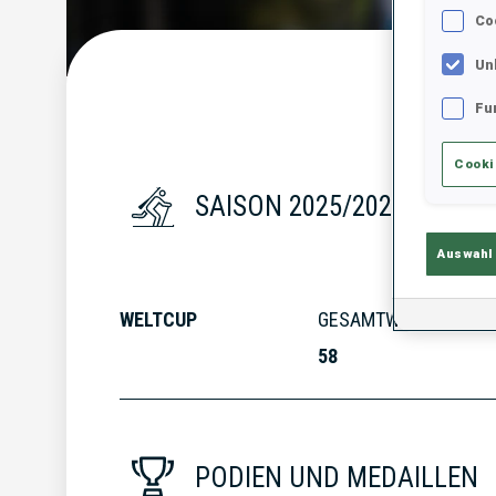
Co
Un
Statist
Fu
Cooki
SAISON 2025/2026
Auswahl
WELTCUP
GESAMTWERTUNG
58
PODIEN UND MEDAILLEN