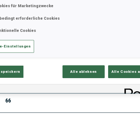
okies für Marketingzwecke
bedingt erforderliche Cookies
ik
Ergebnisse und Gesamtstände
Üb
nktionelle Cookies
e-Einstellungen
 speichern
Alle ablehnen
Alle Cookies 
PUNKTE
66