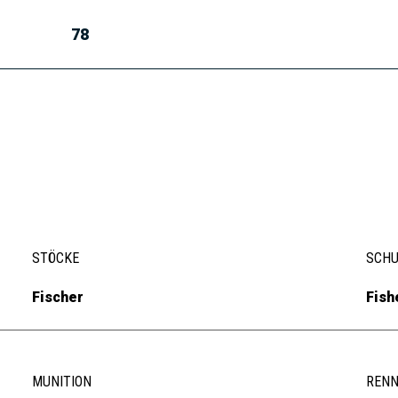
78
STÖCKE
SCH
Fischer
Fish
MUNITION
REN