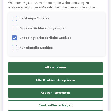
Websitenavigation zu verbessern, die Websitenutzung zu
analysieren und unsere Marketingbemühungen zu unterstützen.
2025/2026
Leistungs-Cookies
Cookies für Marketingzwecke
PERFORMANCE
Unbedingt erforderliche Cookies
Funktionelle Cookies
SKIZEIT HINTER DER SPITZE
-
Keine Daten vorhanden
Alle ablehnen
LIEGENDSCHIESSEN
-
Keine Daten vorhanden
Alle Cookies akzeptieren
STEHENDSCHIESSEN
-
Auswahl speichern
Keine Daten vorhanden
Cookie-Einstellungen