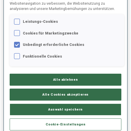
Websitenavigation zu verbessern, die Websitenutzung zu
analysieren und unsere Marketingbemühungen zu unterstützen.
2025/2026
Leistungs-Cookies
Cookies für Marketingzwecke
PERFORMANCE
Unbedingt erforderliche Cookies
Funktionelle Cookies
SKIZEIT HINTER DER SPITZE
-
Keine Daten vorhanden
Alle ablehnen
LIEGENDSCHIESSEN
-
Keine Daten vorhanden
Alle Cookies akzeptieren
STEHENDSCHIESSEN
-
Auswahl speichern
Keine Daten vorhanden
Cookie-Einstellungen