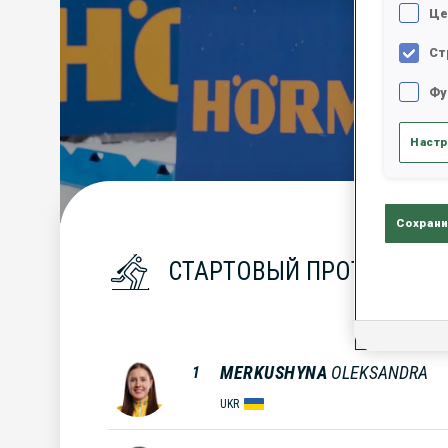
Це
Ст
Фу
Настр
Сохрани
СТАРТОВЫЙ ПРОТОКОЛ
MERKUSHYNA
OLEKSANDRA
1
UKR