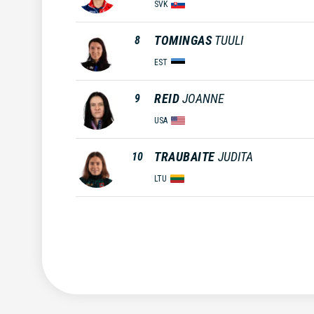
SVK
TOMINGAS
TUULI
8
EST
REID
JOANNE
9
USA
TRAUBAITE
JUDITA
10
LTU