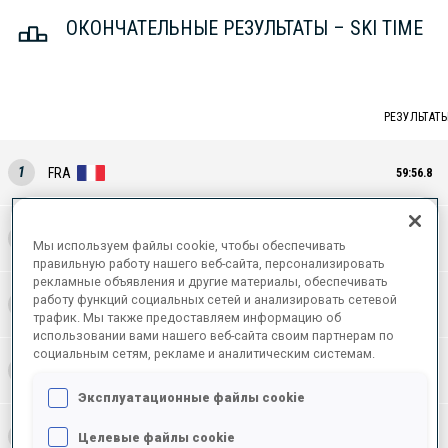
ОКОНЧАТЕЛЬНЫЕ РЕЗУЛЬТАТЫ – SKI TIME
РЕЗУЛЬТАТ
1
FRA
59:56.8
2
NOR
1:00:06.8
Мы используем файлы cookie, чтобы обеспечивать
правильную работу нашего веб-сайта, персонализировать
рекламные объявления и другие материалы, обеспечивать
работу функций социальных сетей и анализировать сетевой
3
GER
1:00:25.7
трафик. Мы также предоставляем информацию об
использовании вами нашего веб-сайта своим партнерам по
социальным сетям, рекламе и аналитическим системам.
4
SWE
1:00:46.2
Эксплуатационные файлы cookie
5
AUT
Целевые файлы cookie
1:01:03.9