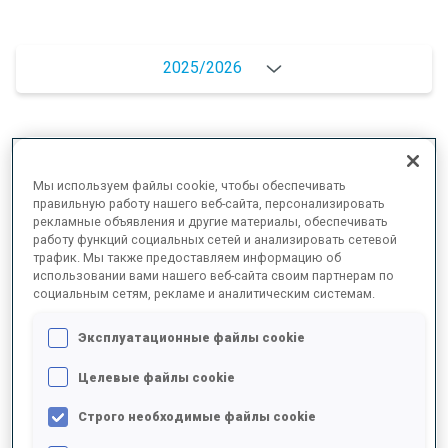
2025/2026
РЕЗУЛЬТАТЫ - СРЕДНЕЕ ЗНАЧЕНИЕ
Мы используем файлы cookie, чтобы обеспечивать
правильную работу нашего веб-сайта, персонализировать
рекламные объявления и другие материалы, обеспечивать
ЛЫЖНЫЙ ХОД - ОТСТАВАНИЕ ОТ ЛИДЕРА
+8 s/km
работу функций социальных сетей и анализировать сетевой
трафик. Мы также предоставляем информацию об
использовании вами нашего веб-сайта своим партнерам по
СТРЕЛЬБА ЛЕЖА
95%
социальным сетям, рекламе и аналитическим системам.
Эксплуатационные файлы cookie
СТРЕЛЬБА СТОЯ
82%
Целевые файлы cookie
Строго необходимые файлы cookie