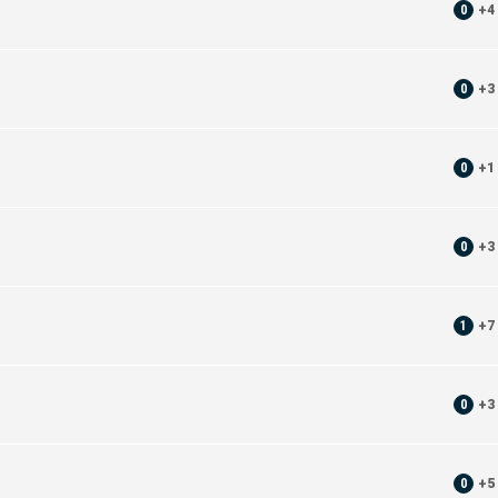
0
+
4
0
+
3
0
+
1
0
+
3
1
+
7
0
+
3
0
+
5