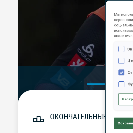
Мы исполь
персонали
социальны
использов
аналитиче
Эк
Це
Ст
Official Res
Фу
Настр
ОКОНЧАТЕЛЬНЫЕ РЕЗУЛЬ
Сохрани