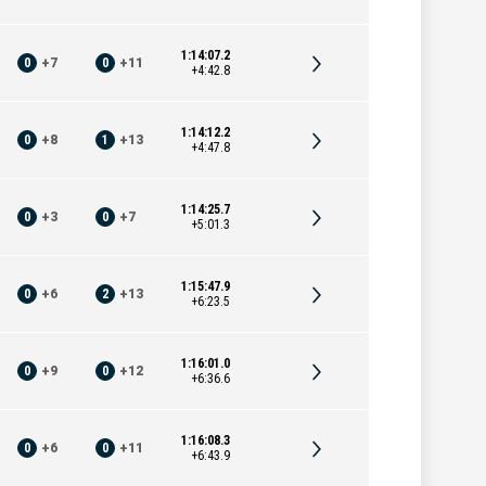
1:14:07.2
0
+
7
0
+
11
+4:42.8
1:14:12.2
0
+
8
1
+
13
+4:47.8
1:14:25.7
0
+
3
0
+
7
+5:01.3
1:15:47.9
0
+
6
2
+
13
+6:23.5
1:16:01.0
0
+
9
0
+
12
+6:36.6
1:16:08.3
0
+
6
0
+
11
+6:43.9