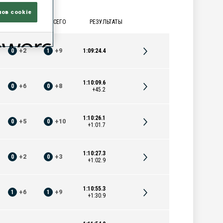
лов cookie
 | СТОЯ
ВСЕГО
РЕЗУЛЬТАТЫ
0
+
2
1
+
9
1:09:24.4
1:10:09.6
0
+
6
0
+
8
+45.2
1:10:26.1
0
+
5
0
+
10
+1:01.7
1:10:27.3
0
+
2
0
+
3
+1:02.9
1:10:55.3
1
+
6
1
+
9
+1:30.9