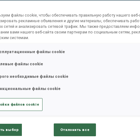
зуем файлы cookie, чтобы обеспечивать правильную работу нашего веб-с
зировать рекламные объявления и другие материалы, обеспечивать рабо
х сетей и анализировать сетевой трафик. Мы также предоставляем инф
ании вами нашего веб-сайта своим партнерам по социальным сетям, рек
ским системам.
сплуатационные файлы cookie
левые файлы cookie
рого необходимые файлы cookie
ults
Ski Time
Sh
нкциональные файлы cookie
ойки файлов cookie
ТАТЫ
ть выбор
Отклонить все