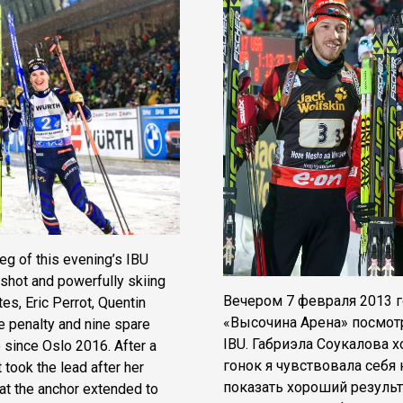
leg of this evening’s IBU
shot and powerfully skiing
Вечером 7 февраля 2013 
es, Eric Perrot, Quentin
«Высочина Арена» посмот
e penalty and nine spare
IBU. Габриэла Соукалова 
e since Oslo 2016. After a
гонок я чувствовала себя
took the lead after her
показать хороший результ
at the anchor extended to