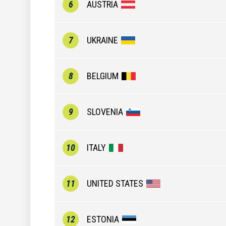
6
AUSTRIA
7
UKRAINE
8
BELGIUM
9
SLOVENIA
10
ITALY
11
UNITED STATES
12
ESTONIA