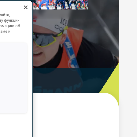
Play
айта,
Video
ту функций
ормацию об
ламе и
ooting Time