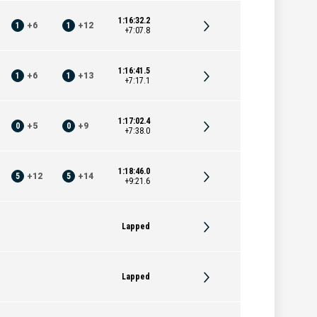
1:16:32.2
1
+
6
1
+
12
+7:07.8
1:16:41.5
1
+
6
1
+
13
+7:17.1
1:17:02.4
0
+
5
0
+
9
+7:38.0
1:18:46.0
5
+
12
5
+
14
+9:21.6
Lapped
Lapped