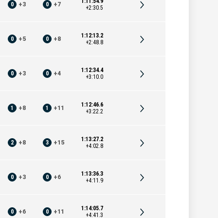
1:11:54.9
0
+
3
0
+
7
+2:30.5
1:12:13.2
0
+
5
0
+
8
+2:48.8
1:12:34.4
0
+
3
0
+
4
+3:10.0
1:12:46.6
1
+
8
1
+
11
+3:22.2
1:13:27.2
2
+
8
3
+
15
+4:02.8
1:13:36.3
0
+
3
0
+
6
+4:11.9
1:14:05.7
0
+
6
0
+
11
+4:41.3