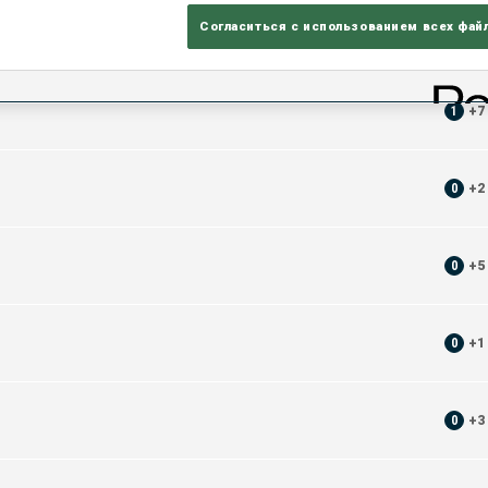
Согласиться с использованием всех фай
ЛЕЖА
1
+
7
0
+
2
0
+
5
0
+
1
0
+
3